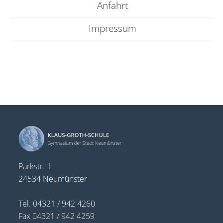
Anfahrt
Impressum
Parkstr. 1
24534 Neumünster
Tel. 04321 / 942 4260
Fax 04321 / 942 4259