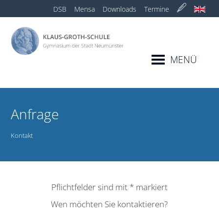
DSB
Mensa
Downloads
Termine
MENÜ
Anfrage
Kontakt
Pflichtfelder‌ sind‌ mit‌
*
‌ markiert
Wen möchten Sie kontaktieren?