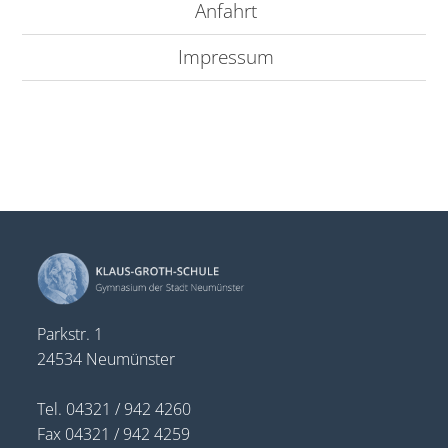
Anfahrt
Impressum
Parkstr. 1
24534 Neumünster
Tel. 04321 / 942 4260
Fax 04321 / 942 4259