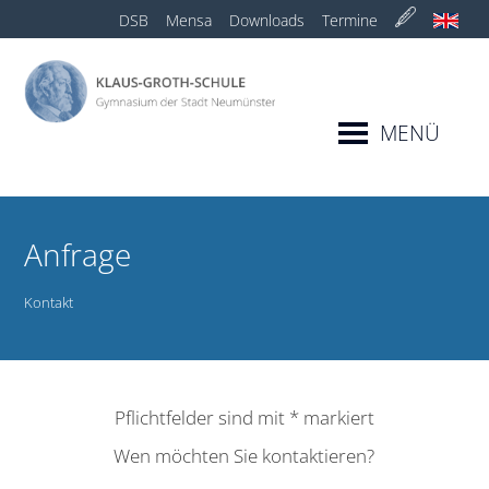
DSB
Mensa
Downloads
Termine
MENÜ
Anfrage
Kontakt
Pflichtfelder‌ sind‌ mit‌
*
‌ markiert
Wen möchten Sie kontaktieren?