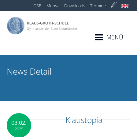
DSB
Mensa
Downloads
Termine
MENÜ
News Detail
Klaustopia
03.02.
2025